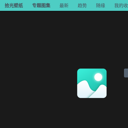
拾光
专题
最新
趋势
随缘
收