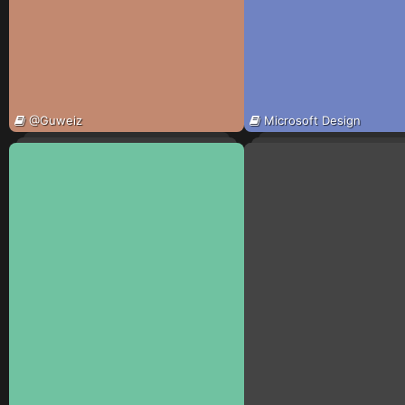
@Guweiz
Microsoft Design