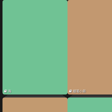
海
蜡笔小新