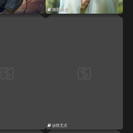
摄影美女
@徐尤点