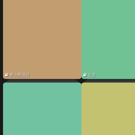
罗小黑战记
云虫